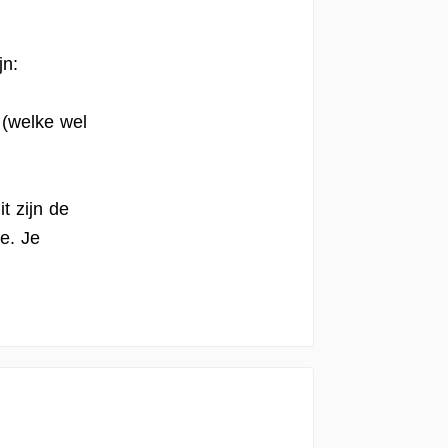
jn:
;
 (welke wel
t zijn de
de. Je