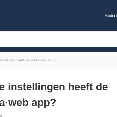
Media 
nstellingen heeft de media·web app?
 instellingen heeft de
a·web app?
en