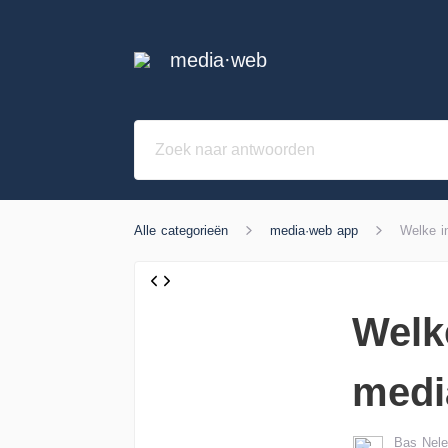
media·web
Alle categorieën
media·web app
Welke i
Welke
medi
Bas Nel