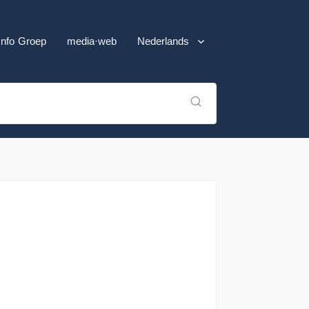
Info Groep
media·web
Nederlands
English (UK)