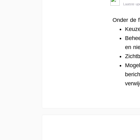
Laatste up
Onder de fu
Keuze
Behee
en nie
Zicht
Mogel
berich
verwij